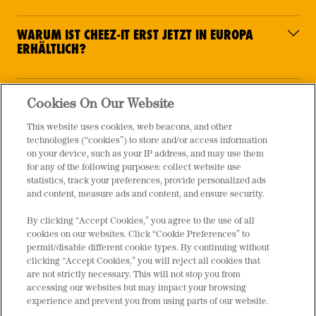
WARUM IST CHEEZ-IT ERST JETZT IN EUROPA
ERHÄLTLICH?
WIE ENTSORGT MAN DIE VERPACKUNG?
Cookies On Our Website
This website uses cookies, web beacons, and other
WIE BEWAHRT MAN GEÖFFNETE CHEEZ-IT
technologies (“cookies”) to store and/or access information
on your device, such as your IP address, and may use them
PACKUNGEN AM BESTEN AUF?
for any of the following purposes: collect website use
statistics, track your preferences, provide personalized ads
and content, measure ads and content, and ensure security.
WIE LANGE HALTEN SICH CHEEZ-IT?
By clicking “Accept Cookies,” you agree to the use of all
cookies on our websites. Click “Cookie Preferences” to
permit/disable different cookie types. By continuing without
clicking “Accept Cookies,” you will reject all cookies that
are not strictly necessary. This will not stop you from
accessing our websites but may impact your browsing
experience and prevent you from using parts of our website.